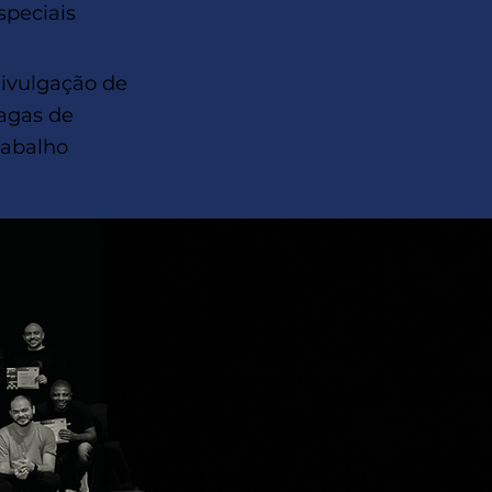
speciais
ivulgação de
agas de
rabalho